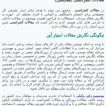
در
مقالات کنفرانسی
، محقق می تواند با هدف تبادل ایده، معرفی کار
تحقیقاتی برای اعضای دانشگاهی و آشنایی با افراد مختلف آن حوزه به
نگارش مقاله بپردازد. ایممقالات به فراخور اهمیت موضوع در مقالات داخلی
یا خارجی قابل چاپ هستند. لازم به ذکر است که
مقالات کنفرانسی
پایین
ترین امتیاز را در بین دیگر مقالات دارند.
چگونگی نگارش مقالات امتیاز آور
با توجه به اینکه نوشتن مقاله یکی از کار های بسیار سخت و فنی است باید
مراحل آن به دقت و با اطلاعات کافی انجام شود. اصلی ترین و مهمترین
مرحله مقاله نویسی، هنر اخذ پذیرش از ژورنال‌های معتبر در حوزه رشته و
مقاله نگارش شده می‌باشد. یافتن ژورنال معتبر و تخصصی بسیار زمان‌ بر
بوده و نویسنده می بایست با فرآیند پذیرش ژورنال‌ها در رتبه علمی ISI،
علمی پژوهشی و ISC و نحوه گرفتن ضریب تاثیر (Impact Factor) و همچنین
دسترسی به ژورنال‌های معتبر اعم از ژورنال های ایندکس شده در تامسون
روترز می‌باشد. قدم بعدی ارسال مقاله و داشتن مکاتبه از طریق ایمیل با
ژورنال مربوطه است که پس از آن نیز باید مراحل داوری و رفع کردن
ایراداتی که بر مقاله وارد می شود را پیگیری نمود و در پایان نیز برای
گرفتن گواهی پذیرش (acceptancee) از ژورنال اقدام لازم را انجام داد. پس
از این مرحله نباید از پیگیری
چاپ مقاله
نیز غافل شوید.
موسسه دکتر وکیلی
با استفاده از تجربه مدرسان و مولفان برند کشور در
زمینه تالیف مقالات ژورنالی و مقالات کنفرانسی به یاری داوطلبان کنکور
دکتری 1402 شتافته و با برگزاری دوره های آموزش مقاله نویسی تا مصاحبه