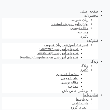
صفحه اصلی
محصولات
زبان عمومی
پکیج جامع آموزش استعداد
مقاله نویسی
مصاحبه
دکتری
فیلم‌کده
فیلم های آموزشی زبان عمومی
فیلم‌های آموزشی Grammer
فیلم‌های آموزشی Vocabulary
فیلم‌های آموزشی Reading Compehension
وبلاگ
وبلاگ
دکتری
استعداد تحصیلی
زبان عمومی
مقاله نویسی
مصاحبه
تو دکترا خاص باش
تماس با ما
درباره ما
هئیت علمی
اعضای گروه