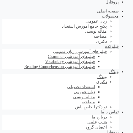
پروفایل
صفحه اصلی
محصولات
زبان عمومی
پکیج جامع آموزش استعداد
مقاله نویسی
مصاحبه
دکتری
فیلم‌کده
فیلم های آموزشی زبان عمومی
فیلم‌های آموزشی Grammer
فیلم‌های آموزشی Vocabulary
فیلم‌های آموزشی Reading Compehension
وبلاگ
وبلاگ
دکتری
استعداد تحصیلی
زبان عمومی
مقاله نویسی
مصاحبه
تو دکترا خاص باش
تماس با ما
درباره ما
هئیت علمی
اعضای گروه
پروفایل