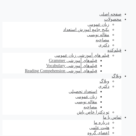
صفحه اصلی
محصولات
زبان عمومی
پکیج جامع آموزش استعداد
مقاله نویسی
مصاحبه
دکتری
فیلم‌کده
فیلم های آموزشی زبان عمومی
فیلم‌های آموزشی Grammer
فیلم‌های آموزشی Vocabulary
فیلم‌های آموزشی Reading Compehension
وبلاگ
وبلاگ
دکتری
استعداد تحصیلی
زبان عمومی
مقاله نویسی
مصاحبه
تو دکترا خاص باش
تماس با ما
درباره ما
هئیت علمی
اعضای گروه