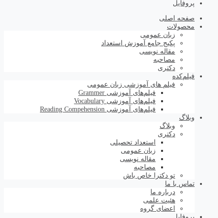
پروفایل
صفحه اصلی
محصولات
زبان عمومی
پکیج جامع آموزش استعداد
مقاله نویسی
مصاحبه
دکتری
فیلم‌کده
فیلم های آموزشی زبان عمومی
فیلم‌های آموزشی Grammer
فیلم‌های آموزشی Vocabulary
فیلم‌های آموزشی Reading Compehension
وبلاگ
وبلاگ
دکتری
استعداد تحصیلی
زبان عمومی
مقاله نویسی
مصاحبه
تو دکترا خاص باش
تماس با ما
درباره ما
هئیت علمی
اعضای گروه
پروفایل