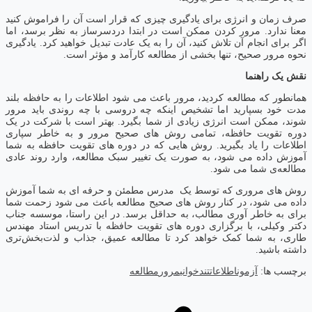
صرف زمان و انرژی برای یادگیری چیزی که قرار است آن را فراموش کنید
معنا ندارد. مرور کردن ممکن است در ابتدا دردسرساز به نظر برسد، اما
اگر برای انجام آن تلاش کنید، آن را به یک عادت تبدیل خواهید کرد. یادگیری
نحوه مرور صحیح، تنها بخشی از مطالعه کارآمد و مؤثر است.
نقش یک راهنما
همانطور که مطالعه کردید، مرور باعث می شود اطلاعات را به حافظه بلند
مدت خود بسپارید اما تشخیص اینکه چه دروسی با چه روندی باید مرور
شوند، ممکن است انرژی زیادی از شما بگیرد. بهتر است با شرکت در یک
دوره تقویت حافظه، تمامی روش های صحیح مرور و به خاطر سپاری
اطلاعات را یاد بگیرید. روش هایی که در دوره های تقویت حافظه به شما
آموزش داده می شود، به صورت یک تغییر سبک مطالعه، وارد روند عادی
مطالعه‌ی شما می شود.
روش های مروری که توسط یک مدرس مطمئن و حرفه ای به شما آموزش
داده می شود، در کنار روش های صحیح مطالعه باعث می شود زحمت شما
برای به خاطر آوری مطالب، به حداقل برسد. در این راستا، موسسه جناب
دکتر وکیلی، با برگزاری دوره های تقویت حافظه با تدریس استاد مهندس
طاری، به شما کمک خواهد کرد تا مطالعه عمیق، جذاب و لذت‌بخش‌تری
داشته باشید.
برچسب ها:
آزمون
اطلاعات
تندخوانی
مرور
مطالعه