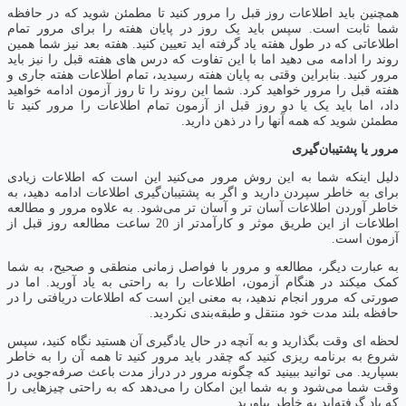
همچنین باید اطلاعات روز قبل را مرور کنید تا مطمئن شوید که در حافظه
شما ثابت است. سپس باید یک روز در پایان هفته را برای مرور تمام
اطلاعاتی که در طول هفته یاد گرفته اید تعیین کنید. هفته بعد نیز شما همین
روند را ادامه می دهید اما با این تفاوت که درس های هفته قبل را نیز باید
مرور کنید. بنابراین وقتی به پایان هفته رسیدید، تمام اطلاعات هفته جاری و
هفته قبل را مرور خواهید کرد. شما این روند را تا روز آزمون ادامه خواهید
داد، اما باید یک یا دو روز قبل از آزمون تمام اطلاعات را مرور کنید تا
مطمئن شوید که همه آنها را در ذهن دارید.
مرور یا پشتیبان‌گیری
دلیل اینکه شما به این روش مرور می‌کنید این است که اطلاعات زیادی
برای به خاطر سپردن دارید و اگر به پشتیبان‌گیری اطلاعات ادامه دهید، به
خاطر آوردن اطلاعات آسان تر و آسان تر می‌شود. به علاوه مرور و مطالعه
اطلاعات از این طریق موثر و کارآمدتر از 20 ساعت مطالعه روز قبل از
آزمون است.
به عبارت دیگر، مطالعه و مرور با فواصل زمانی منطقی و صحیح، به شما
کمک میکند در هنگام آزمون، اطلاعات را به راحتی به یاد آورید. اما در
صورتی که مرور انجام ندهید، به معنی این است که اطلاعات دریافتی را در
حافظه بلند مدت خود منتقل و طبقه‌بندی نکردید.
لحظه ای وقت بگذارید و به آنچه در حال یادگیری آن هستید نگاه کنید، سپس
شروع به برنامه ریزی کنید که چقدر باید مرور کنید تا همه آن را به خاطر
بسپارید. می توانید ببینید که چگونه مرور در دراز مدت باعث صرفه‌جویی در
وقت شما می‌شود و به شما این امکان را می‌دهد که به راحتی چیزهایی را
که یاد گرفته‌اید به خاطر بیاورید.