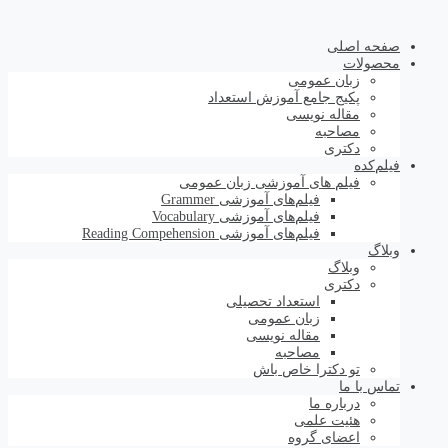
صفحه اصلی
محصولات
زبان عمومی
پکیج جامع آموزش استعداد
مقاله نویسی
مصاحبه
دکتری
فیلم‌کده
فیلم های آموزشی زبان عمومی
فیلم‌های آموزشی Grammer
فیلم‌های آموزشی Vocabulary
فیلم‌های آموزشی Reading Compehension
وبلاگ
وبلاگ
دکتری
استعداد تحصیلی
زبان عمومی
مقاله نویسی
مصاحبه
تو دکترا خاص باش
تماس با ما
درباره ما
هئیت علمی
اعضای گروه