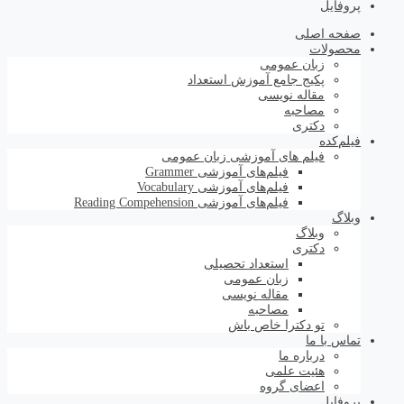
پروفایل
صفحه اصلی
محصولات
زبان عمومی
پکیج جامع آموزش استعداد
مقاله نویسی
مصاحبه
دکتری
فیلم‌کده
فیلم های آموزشی زبان عمومی
فیلم‌های آموزشی Grammer
فیلم‌های آموزشی Vocabulary
فیلم‌های آموزشی Reading Compehension
وبلاگ
وبلاگ
دکتری
استعداد تحصیلی
زبان عمومی
مقاله نویسی
مصاحبه
تو دکترا خاص باش
تماس با ما
درباره ما
هئیت علمی
اعضای گروه
پروفایل