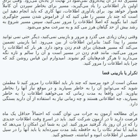
مسیری که در آن پیاده‌روی نمی‌شود در نهایت از یادتان می‌رود. وقتی برای
اولین بار اطلاعاتی را یاد می‌گیرید، مسیر برای بخاطر سپردن آن کاملاً
هموار خواهد بود. برای یادآوری اطلاعات، تنها کاری که باید انجام دهید این
است که چند بار مسیر را طی کنید که از فراموش شدن مسیر جلوگیری
کنید. اما بگویید که اصلاً اطلاعات را مرور نمی‌کنید، سپس مسیر شروع به
رشد بیش از حد گیاهان هرز می کند و به سرعت محو می‌شود.
وقتی زمان زیادی می گذرد و مرور و بازبینی نمی‌کنید، دیگر حتی نمی توانید
مسیر را پیدا کنید؛ بنابراین اطلاعات از بین می‌رود. اما بازبینی تضمین
می‌کند که مسیر همچنان برای قدم زدن وجود دارد. هر بار که اطلاعات را
مرور می‌کنید، مانند قدم زدن در مسیر است و آن را سالم و تازه نگه
می‌دارید تا هرگز قدم‌هایتان گم نشوند. امیدوارم این قیاس روشن کند که
چرا باید اطلاعات را مرور کنید.
تکرار یا بازبینی فضا
ممکن است از خود بپرسید که چند بار باید اطلاعات را مرور کنید تا مطمئن
شوید که می‌توانید آن را به خاطر بسپارید و در موقع نیاز آنها را بخاطر
بیاورید. این واقعاً به مدت زمانی که می‌خواهید اطلاعات را به خاطر
بسپارید، چه اطلاعاتی هستند و چه زمانی نیاز به استفاده از آن دارید بستگی
دارد.
برای مطالعه آزمون به جرات می توان گفت که احتمالاً حداقل یک ماه
فرصت دارید تا در آزمون شرکت کنید. باید در اسرع وقت اطلاعات جدیدی
را که در آن روز یاد گرفتید مرور کنید. این به شما این امکان را می‌دهد که
بدانید آیا تمام نکات را به حافظه بلند مدت سپرده‌اید یا باید آنها را در سیل
عظیمی از اطلاعات انبوه و انباشته، جستجو کنید.