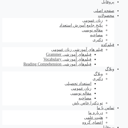
پروفایل
صفحه اصلی
محصولات
زبان عمومی
پکیج جامع آموزش استعداد
مقاله نویسی
مصاحبه
دکتری
فیلم‌کده
فیلم های آموزشی زبان عمومی
فیلم‌های آموزشی Grammer
فیلم‌های آموزشی Vocabulary
فیلم‌های آموزشی Reading Compehension
وبلاگ
وبلاگ
دکتری
استعداد تحصیلی
زبان عمومی
مقاله نویسی
مصاحبه
تو دکترا خاص باش
تماس با ما
درباره ما
هئیت علمی
اعضای گروه
پروفایل