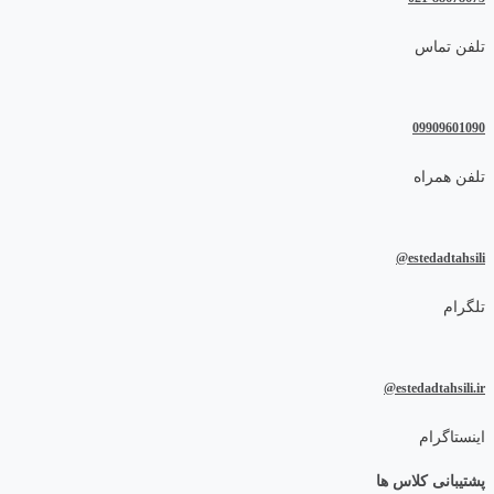
تلفن تماس
09909601090
تلفن همراه
estedadtahsili@
تلگرام
estedadtahsili.ir@
اینستاگرام
پشتیبانی کلاس ها