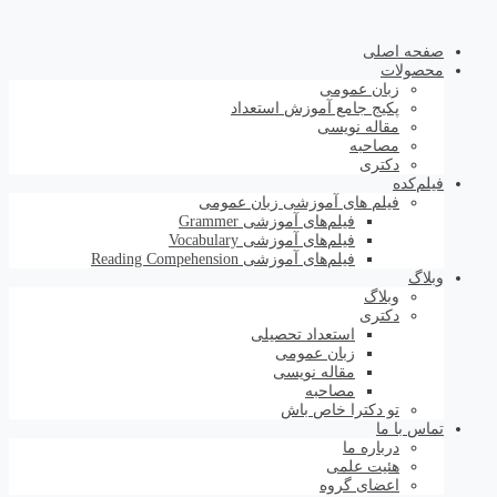
صفحه اصلی
محصولات
زبان عمومی
پکیج جامع آموزش استعداد
مقاله نویسی
مصاحبه
دکتری
فیلم‌کده
فیلم های آموزشی زبان عمومی
فیلم‌های آموزشی Grammer
فیلم‌های آموزشی Vocabulary
فیلم‌های آموزشی Reading Compehension
وبلاگ
وبلاگ
دکتری
استعداد تحصیلی
زبان عمومی
مقاله نویسی
مصاحبه
تو دکترا خاص باش
تماس با ما
درباره ما
هئیت علمی
اعضای گروه