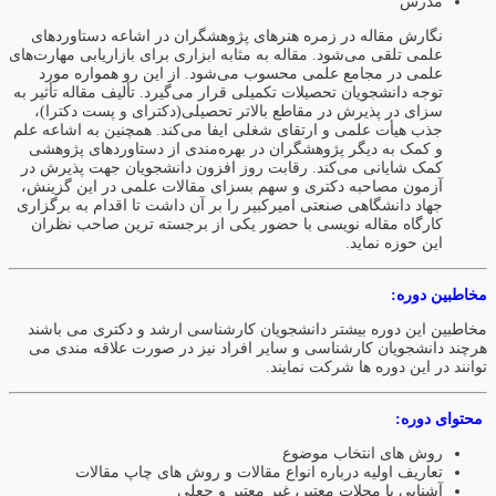
مدرس
نگارش مقاله در زمره هنر‌های پژوهشگران در اشاعه دستاورد‌های
علمی تلقی می‌شود. مقاله به مثابه ابزاری برای بازاریابی مهارت‌های
علمی در مجامع علمی محسوب می‌شود. از این رو همواره مورد
توجه دانشجویان تحصیلات تکمیلی قرار می‌گیرد. تألیف مقاله تأثیر به
سزای در پذیرش در مقاطع بالاتر تحصیلی(دکترای و پست دکترا)،
جذب هیأت علمی و ارتقای شغلی ایفا می‌کند. همچنین به اشاعه علم
و کمک به دیگر پژوهشگران در بهره‌مندی از دستاورد‌های پژوهشی
کمک شایانی می‌کند. رقابت روز افزون دانشجویان جهت پذیرش در
آزمون مصاحبه دکتری و سهم بسزای مقالات علمی در این گزینش،
جهاد دانشگاهی صنعتی امیرکبیر را بر آن داشت تا اقدام به برگزاری
کارگاه مقاله نویسی با حضور یکی از برجسته ترین صاحب نظران
این حوزه نماید.
مخاطبین دوره:
مخاطبین این دوره بیشتر دانشجویان کارشناسی ارشد و دکتری می باشند
هرچند دانشجویان کارشناسی و سایر افراد نیز در صورت علاقه مندی می
توانند در این دوره ها شرکت نمایند.
محتوای دوره:
روش های انتخاب موضوع
تعاریف اولیه درباره انواع مقالات و روش های چاپ مقالات
آشنایی با مجلات معتبر، غیر معتبر و جعلی