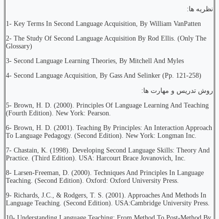
نظریه ها:
1- Key Terms In Second Language Acquisition, By William VanPatten
2- The Study Of Second Language Acquisition By Rod Ellis. (Only The
Glossary)
3- Second Language Learning Theories, By Mitchell And Myles
4- Second Language Acquisition, By Gass And Selinker (Pp. 121-258)
روش تدريس و مهارت ها:
5- Brown, H. D. (2000). Principles Of Language Learning And Teaching
(Fourth Edition). New York: Pearson.
6- Brown, H. D. (2001). Teaching By Principles: An Interaction Approach
To Language Pedagogy. (Second Edition). New York: Longman Inc.
7- Chastain, K. (1998). Developing Second Language Skills: Theory And
Practice. (Third Edition). USA: Harcourt Brace Jovanovich, Inc.
8- Larsen-Freeman, D. (2000). Techniques And Principles In Language
Teaching. (Second Edition). Oxford: Oxford University Press.
9- Richards, J.C., & Rodgers, T. S. (2001). Approaches And Methods In
Language Teaching. (Second Edition). USA:Cambridge University Press.
10- Understanding Language Teaching: From Method To Post-Method By