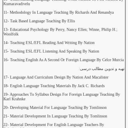
Kumaravadivelu
11- Methodology In Language Teaching By Richards And Renandya
12- Task Based Language Teaching By Ellis
13- Educational Psychology By Perry, Nancy Ellen; Winne, Philip H.;
Woolfolk
14- Teaching ESL/EFL Reading And Writing By Nation
15- Teaching ESL/EFL Listening And Speaking By Nation
16- Teaching English As A Second Or Foreign Language By Celce Murcia
تهیه و تدوین مطالب درسی:
17- Language And Curriculum Design By Nation And Macalister
18- English Language Teaching Materials By Jack C. Richards
19- Approaches To Syllabus Design For Foreign Language Teaching By
Karl Krahnke
20- Developing Material For Language Teaching By Tomlinson
21- Material Development In Language Teaching By Tomlinson
22- Material Development For English Language Teachers By