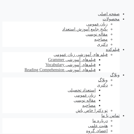
صفحه اصلی
محصولات
زبان عمومی
پکیج جامع آموزش استعداد
مقاله نویسی
مصاحبه
دکتری
فیلم‌کده
فیلم های آموزشی زبان عمومی
فیلم‌های آموزشی Grammer
فیلم‌های آموزشی Vocabulary
فیلم‌های آموزشی Reading Compehension
وبلاگ
وبلاگ
دکتری
استعداد تحصیلی
زبان عمومی
مقاله نویسی
مصاحبه
تو دکترا خاص باش
تماس با ما
درباره ما
هئیت علمی
اعضای گروه