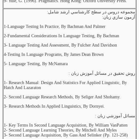
9- Yule, G. (1996). Pragmatics. Hong Kong: Oxford University Press.
مجموعه دروس در سطح كارشناسي ارشد شامل:
آزمون سازي زبان:
1-Language Testing In Practice, By Bachman And Palmer
2-Fundamental Considerations In Language Testing, By Bachman
3- Language Testing And Assessment, By Fulcher And Davidson
4-Testing In Language Programs, By James Dean Brown
5- Language Testing, By McNamara
روش تحقيق در مسائل آموزش زبان :
1- Research Manual: Design And Statistics For Applied Linguistic, By
Hatch And Lazaraton
2- Second Language Research Methods, By Seliger And Shohamy.
3- Research Methods In Applied Linguistics, By Dornyei.
مسائل آموزشي زبان :
1- Key Terms In Second Language Acquisition, By William VanPatten
2- Second Language Learning Theories, By Mitchell And Myles
3- Second Language Acquisition, By Gass And Selinker (Pp. 121-258)