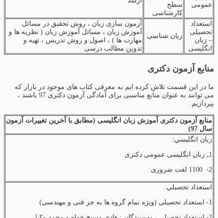
ارشد
عمومی
سطح
کارشناسی
استعداد
آزمون سازی زبان ، روش تحقیق در مسائل
تحصیلی
آموزش زبان ، مسائل آموزش زبان ( نظریه ها و
زبان شناسی
– زبان
مهارت ها ) ، اصول و روش تدریس ، تهیه و
انگلیسی
تدوین مطالب درسی
منابع آزمون دکتری
ما در این قسمت تلاش کرده ‌ایم به معرفی کتاب‌ های موجود در بازار که
می توانند به عنوان منابع مناسبی برای آمادگی آزمون دکتری 97 باشند ،
بپردازیم.
منابع آزمون دکتری آموزش زبان انگلیسی (مطابق با آخرین تغییرات آزمون
سال 97)
زبان انگليسي:
1ـ زبان انگلیسی عمومی دکتری
2- 1100 لغت ضروری
استعداد تحصيلي:
1- استعداد تحصیلی (ویژه تمام گروه ها به جز فنی و مهندسی)
2- استعداد تحصیلی ، نویسندگان : هادی مسیح خواه و محمد وکیلی