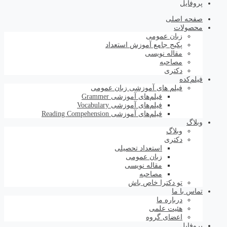
پروفایل
صفحه اصلی
محصولات
زبان عمومی
پکیج جامع آموزش استعداد
مقاله نویسی
مصاحبه
دکتری
فیلم‌کده
فیلم های آموزشی زبان عمومی
فیلم‌های آموزشی Grammer
فیلم‌های آموزشی Vocabulary
فیلم‌های آموزشی Reading Compehension
وبلاگ
وبلاگ
دکتری
استعداد تحصیلی
زبان عمومی
مقاله نویسی
مصاحبه
تو دکترا خاص باش
تماس با ما
درباره ما
هئیت علمی
اعضای گروه
پروفایل