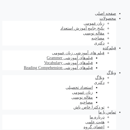
صفحه اصلی
محصولات
زبان عمومی
پکیج جامع آموزش استعداد
مقاله نویسی
مصاحبه
دکتری
فیلم‌کده
فیلم های آموزشی زبان عمومی
فیلم‌های آموزشی Grammer
فیلم‌های آموزشی Vocabulary
فیلم‌های آموزشی Reading Compehension
وبلاگ
وبلاگ
دکتری
استعداد تحصیلی
زبان عمومی
مقاله نویسی
مصاحبه
تو دکترا خاص باش
تماس با ما
درباره ما
هئیت علمی
اعضای گروه