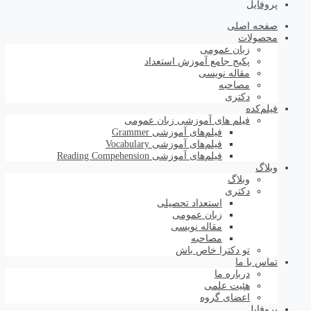
پروفایل
صفحه اصلی
محصولات
زبان عمومی
پکیج جامع آموزش استعداد
مقاله نویسی
مصاحبه
دکتری
فیلم‌کده
فیلم های آموزشی زبان عمومی
فیلم‌های آموزشی Grammer
فیلم‌های آموزشی Vocabulary
فیلم‌های آموزشی Reading Compehension
وبلاگ
وبلاگ
دکتری
استعداد تحصیلی
زبان عمومی
مقاله نویسی
مصاحبه
تو دکترا خاص باش
تماس با ما
درباره ما
هئیت علمی
اعضای گروه
پروفایل