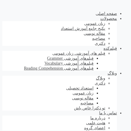
صفحه اصلی
محصولات
زبان عمومی
پکیج جامع آموزش استعداد
مقاله نویسی
مصاحبه
دکتری
فیلم‌کده
فیلم های آموزشی زبان عمومی
فیلم‌های آموزشی Grammer
فیلم‌های آموزشی Vocabulary
فیلم‌های آموزشی Reading Compehension
وبلاگ
وبلاگ
دکتری
استعداد تحصیلی
زبان عمومی
مقاله نویسی
مصاحبه
تو دکترا خاص باش
تماس با ما
درباره ما
هئیت علمی
اعضای گروه