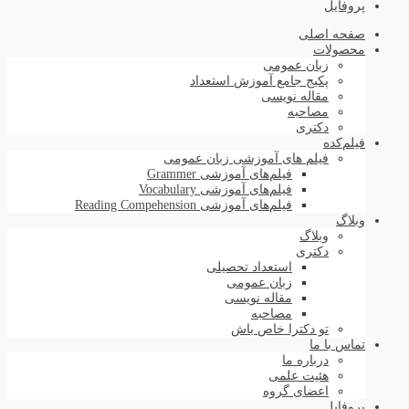
پروفایل
صفحه اصلی
محصولات
زبان عمومی
پکیج جامع آموزش استعداد
مقاله نویسی
مصاحبه
دکتری
فیلم‌کده
فیلم های آموزشی زبان عمومی
فیلم‌های آموزشی Grammer
فیلم‌های آموزشی Vocabulary
فیلم‌های آموزشی Reading Compehension
وبلاگ
وبلاگ
دکتری
استعداد تحصیلی
زبان عمومی
مقاله نویسی
مصاحبه
تو دکترا خاص باش
تماس با ما
درباره ما
هئیت علمی
اعضای گروه
پروفایل