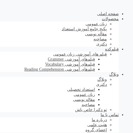
صفحه اصلی
محصولات
زبان عمومی
پکیج جامع آموزش استعداد
مقاله نویسی
مصاحبه
دکتری
فیلم‌کده
فیلم های آموزشی زبان عمومی
فیلم‌های آموزشی Grammer
فیلم‌های آموزشی Vocabulary
فیلم‌های آموزشی Reading Compehension
وبلاگ
وبلاگ
دکتری
استعداد تحصیلی
زبان عمومی
مقاله نویسی
مصاحبه
تو دکترا خاص باش
تماس با ما
درباره ما
هئیت علمی
اعضای گروه