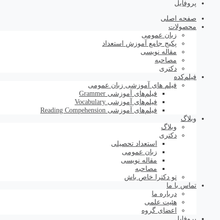
پروفایل
صفحه اصلی
محصولات
زبان عمومی
پکیج جامع آموزش استعداد
مقاله نویسی
مصاحبه
دکتری
فیلم‌کده
فیلم های آموزشی زبان عمومی
فیلم‌های آموزشی Grammer
فیلم‌های آموزشی Vocabulary
فیلم‌های آموزشی Reading Compehension
وبلاگ
وبلاگ
دکتری
استعداد تحصیلی
زبان عمومی
مقاله نویسی
مصاحبه
تو دکترا خاص باش
تماس با ما
درباره ما
هئیت علمی
اعضای گروه
پروفایل