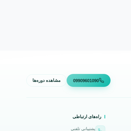
09909601090
مشاهده دوره‌ها
راه‌های ارتباطی
پشتیبانی تلفنی