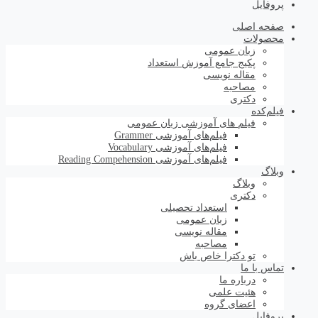
پروفایل
صفحه اصلی
محصولات
زبان عمومی
پکیج جامع آموزش استعداد
مقاله نویسی
مصاحبه
دکتری
فیلم‌کده
فیلم های آموزشی زبان عمومی
فیلم‌های آموزشی Grammer
فیلم‌های آموزشی Vocabulary
فیلم‌های آموزشی Reading Compehension
وبلاگ
وبلاگ
دکتری
استعداد تحصیلی
زبان عمومی
مقاله نویسی
مصاحبه
تو دکترا خاص باش
تماس با ما
درباره ما
هئیت علمی
اعضای گروه
پروفایل