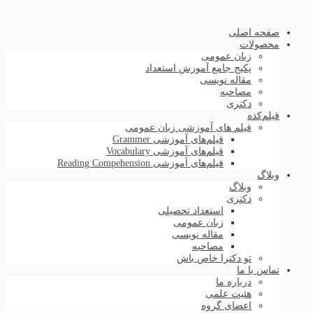
صفحه اصلی
محصولات
زبان عمومی
پکیج جامع آموزش استعداد
مقاله نویسی
مصاحبه
دکتری
فیلم‌کده
فیلم های آموزشی زبان عمومی
فیلم‌های آموزشی Grammer
فیلم‌های آموزشی Vocabulary
فیلم‌های آموزشی Reading Compehension
وبلاگ
وبلاگ
دکتری
استعداد تحصیلی
زبان عمومی
مقاله نویسی
مصاحبه
تو دکترا خاص باش
تماس با ما
درباره ما
هئیت علمی
اعضای گروه