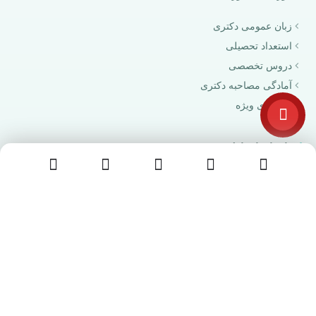
زبان عمومی دکتری
استعداد تحصیلی
دروس تخصصی
آمادگی مصاحبه دکتری
بسته‌های ویژه
راه‌های ارتباطی
پشتیبانی تلفنی
09909601090
ایمیل پشتیبانی
info@estedadtahsili.com
پاسخگویی آنلاین
شنبه تا پنجشنبه، ۹ تا ۲۱