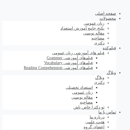
صفحه اصلی
محصولات
زبان عمومی
پکیج جامع آموزش استعداد
مقاله نویسی
مصاحبه
دکتری
فیلم‌کده
فیلم های آموزشی زبان عمومی
فیلم‌های آموزشی Grammer
فیلم‌های آموزشی Vocabulary
فیلم‌های آموزشی Reading Compehension
وبلاگ
وبلاگ
دکتری
استعداد تحصیلی
زبان عمومی
مقاله نویسی
مصاحبه
تو دکترا خاص باش
تماس با ما
درباره ما
هئیت علمی
اعضای گروه