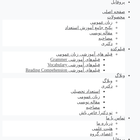
پروفایل
صفحه اصلی
محصولات
زبان عمومی
پکیج جامع آموزش استعداد
مقاله نویسی
مصاحبه
دکتری
فیلم‌کده
فیلم های آموزشی زبان عمومی
فیلم‌های آموزشی Grammer
فیلم‌های آموزشی Vocabulary
فیلم‌های آموزشی Reading Compehension
وبلاگ
وبلاگ
دکتری
استعداد تحصیلی
زبان عمومی
مقاله نویسی
مصاحبه
تو دکترا خاص باش
تماس با ما
درباره ما
هئیت علمی
اعضای گروه
پروفایل