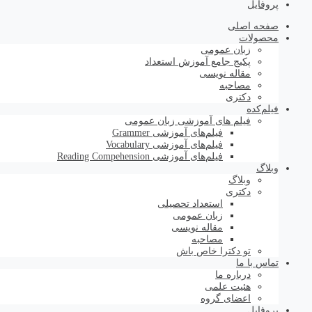
پروفایل
صفحه اصلی
محصولات
زبان عمومی
پکیج جامع آموزش استعداد
مقاله نویسی
مصاحبه
دکتری
فیلم‌کده
فیلم های آموزشی زبان عمومی
فیلم‌های آموزشی Grammer
فیلم‌های آموزشی Vocabulary
فیلم‌های آموزشی Reading Compehension
وبلاگ
وبلاگ
دکتری
استعداد تحصیلی
زبان عمومی
مقاله نویسی
مصاحبه
تو دکترا خاص باش
تماس با ما
درباره ما
هئیت علمی
اعضای گروه
پروفایل