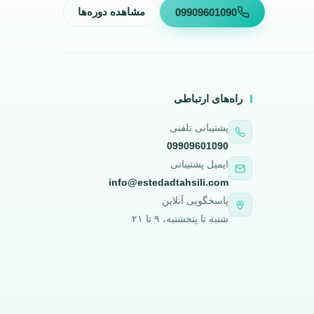
09909601090
مشاهده دوره‌ها
راه‌های ارتباطی
پشتیبانی تلفنی
09909601090
ایمیل پشتیبانی
info@estedadtahsili.com
پاسخگویی آنلاین
شنبه تا پنجشنبه، ۹ تا ۲۱