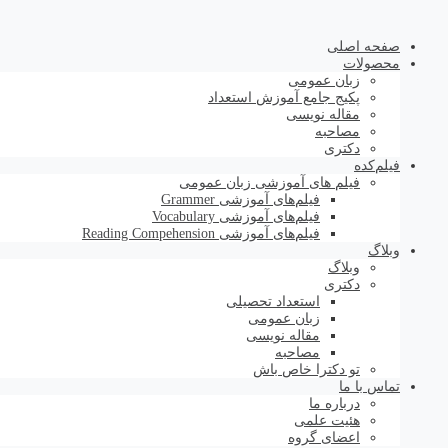
صفحه اصلی
محصولات
زبان عمومی
پکیج جامع آموزش استعداد
مقاله نویسی
مصاحبه
دکتری
فیلم‌کده
فیلم های آموزشی زبان عمومی
فیلم‌های آموزشی Grammer
فیلم‌های آموزشی Vocabulary
فیلم‌های آموزشی Reading Compehension
وبلاگ
وبلاگ
دکتری
استعداد تحصیلی
زبان عمومی
مقاله نویسی
مصاحبه
تو دکترا خاص باش
تماس با ما
درباره ما
هئیت علمی
اعضای گروه