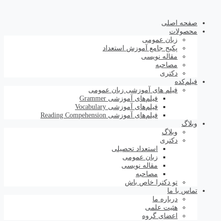
صفحه اصلی
محصولات
زبان عمومی
پکیج جامع آموزش استعداد
مقاله نویسی
مصاحبه
دکتری
فیلم‌کده
فیلم های آموزشی زبان عمومی
فیلم‌های آموزشی Grammer
فیلم‌های آموزشی Vocabulary
فیلم‌های آموزشی Reading Compehension
وبلاگ
وبلاگ
دکتری
استعداد تحصیلی
زبان عمومی
مقاله نویسی
مصاحبه
تو دکترا خاص باش
تماس با ما
درباره ما
هئیت علمی
اعضای گروه