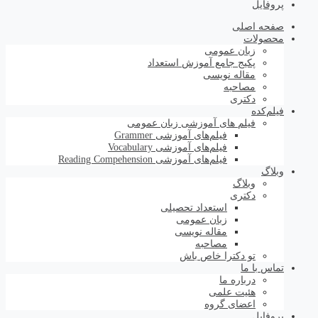
پروفایل
صفحه اصلی
محصولات
زبان عمومی
پکیج جامع آموزش استعداد
مقاله نویسی
مصاحبه
دکتری
فیلم‌کده
فیلم های آموزشی زبان عمومی
فیلم‌های آموزشی Grammer
فیلم‌های آموزشی Vocabulary
فیلم‌های آموزشی Reading Compehension
وبلاگ
وبلاگ
دکتری
استعداد تحصیلی
زبان عمومی
مقاله نویسی
مصاحبه
تو دکترا خاص باش
تماس با ما
درباره ما
هئیت علمی
اعضای گروه
پروفایل