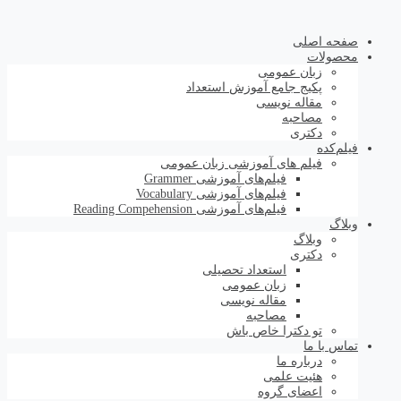
صفحه اصلی
محصولات
زبان عمومی
پکیج جامع آموزش استعداد
مقاله نویسی
مصاحبه
دکتری
فیلم‌کده
فیلم های آموزشی زبان عمومی
فیلم‌های آموزشی Grammer
فیلم‌های آموزشی Vocabulary
فیلم‌های آموزشی Reading Compehension
وبلاگ
وبلاگ
دکتری
استعداد تحصیلی
زبان عمومی
مقاله نویسی
مصاحبه
تو دکترا خاص باش
تماس با ما
درباره ما
هئیت علمی
اعضای گروه