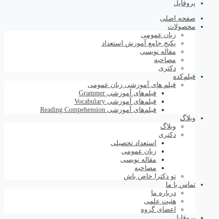
پروفایل
صفحه اصلی
محصولات
زبان عمومی
پکیج جامع آموزش استعداد
مقاله نویسی
مصاحبه
دکتری
فیلم‌کده
فیلم های آموزشی زبان عمومی
فیلم‌های آموزشی Grammer
فیلم‌های آموزشی Vocabulary
فیلم‌های آموزشی Reading Compehension
وبلاگ
وبلاگ
دکتری
استعداد تحصیلی
زبان عمومی
مقاله نویسی
مصاحبه
تو دکترا خاص باش
تماس با ما
درباره ما
هئیت علمی
اعضای گروه
پروفایل