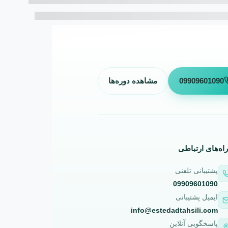
09909601090
مشاهده دوره‌ها
راه‌های ارتباطی
پشتیبانی تلفنی
09909601090
ایمیل پشتیبانی
info@estedadtahsili.com
پاسخگویی آنلاین