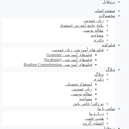
پروفایل
صفحه اصلی
محصولات
زبان عمومی
پکیج جامع آموزش استعداد
مقاله نویسی
مصاحبه
دکتری
فیلم‌کده
فیلم های آموزشی زبان عمومی
فیلم‌های آموزشی Grammer
فیلم‌های آموزشی Vocabulary
فیلم‌های آموزشی Reading Compehension
وبلاگ
وبلاگ
دکتری
استعداد تحصیلی
زبان عمومی
مقاله نویسی
مصاحبه
تو دکترا خاص باش
تماس با ما
درباره ما
هئیت علمی
اعضای گروه
پروفایل