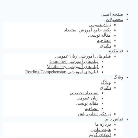
صفحه اصلی
محصولات
زبان عمومی
پکیج جامع آموزش استعداد
مقاله نویسی
مصاحبه
دکتری
فیلم‌کده
فیلم های آموزشی زبان عمومی
فیلم‌های آموزشی Grammer
فیلم‌های آموزشی Vocabulary
فیلم‌های آموزشی Reading Compehension
وبلاگ
وبلاگ
دکتری
استعداد تحصیلی
زبان عمومی
مقاله نویسی
مصاحبه
تو دکترا خاص باش
تماس با ما
درباره ما
هئیت علمی
اعضای گروه