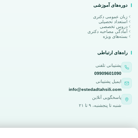
دوره‌های آموزشی
زبان عمومی دکتری
استعداد تحصیلی
دروس تخصصی
آمادگی مصاحبه دکتری
بسته‌های ویژه
راه‌های ارتباطی
پشتیبانی تلفنی
09909601090
ایمیل پشتیبانی
info@estedadtahsili.com
پاسخگویی آنلاین
شنبه تا پنجشنبه، ۹ تا ۲۱
© تمامی حقوق این وب‌سایت متعلق به
استعداد تحصیلی
است — ۱۴۰۵