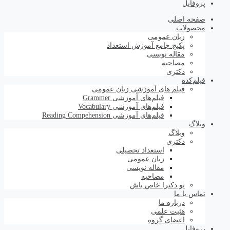
پروفایل
صفحه اصلی
محصولات
زبان عمومی
پکیج جامع آموزش استعداد
مقاله نویسی
مصاحبه
دکتری
فیلم‌کده
فیلم های آموزشی زبان عمومی
فیلم‌های آموزشی Grammer
فیلم‌های آموزشی Vocabulary
فیلم‌های آموزشی Reading Compehension
وبلاگ
وبلاگ
دکتری
استعداد تحصیلی
زبان عمومی
مقاله نویسی
مصاحبه
تو دکترا خاص باش
تماس با ما
درباره ما
هئیت علمی
اعضای گروه
پروفایل