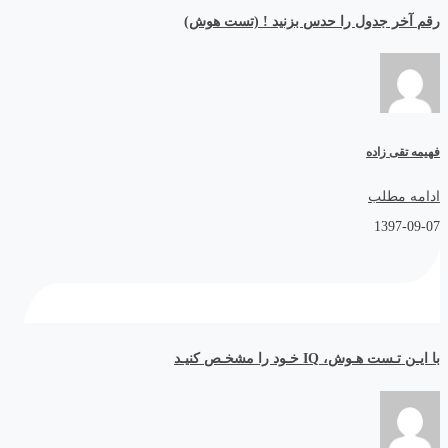
رقم آخر جدول را حدس بزنید ! (تست هوش)
فهیمه تقی زاده
ادامه مطلب
1397-09-07
با ایـن تـست هـوش، IQ خـود را مشخـص کنیـد