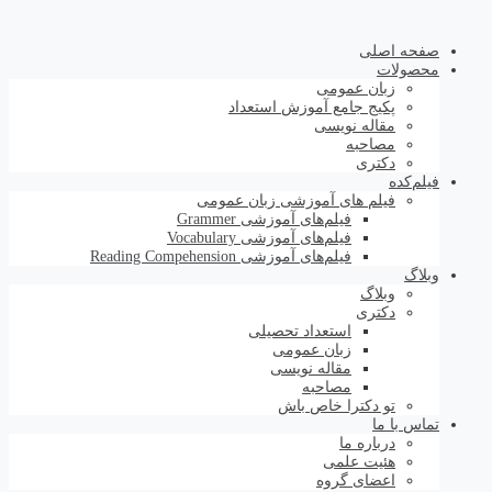
صفحه اصلی
محصولات
زبان عمومی
پکیج جامع آموزش استعداد
مقاله نویسی
مصاحبه
دکتری
فیلم‌کده
فیلم های آموزشی زبان عمومی
فیلم‌های آموزشی Grammer
فیلم‌های آموزشی Vocabulary
فیلم‌های آموزشی Reading Compehension
وبلاگ
وبلاگ
دکتری
استعداد تحصیلی
زبان عمومی
مقاله نویسی
مصاحبه
تو دکترا خاص باش
تماس با ما
درباره ما
هئیت علمی
اعضای گروه