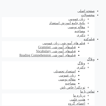
صفحه اصلی
محصولات
زبان عمومی
پکیج جامع آموزش استعداد
مقاله نویسی
مصاحبه
دکتری
فیلم‌کده
فیلم های آموزشی زبان عمومی
فیلم‌های آموزشی Grammer
فیلم‌های آموزشی Vocabulary
فیلم‌های آموزشی Reading Compehension
وبلاگ
وبلاگ
دکتری
استعداد تحصیلی
زبان عمومی
مقاله نویسی
مصاحبه
تو دکترا خاص باش
تماس با ما
درباره ما
هئیت علمی
اعضای گروه