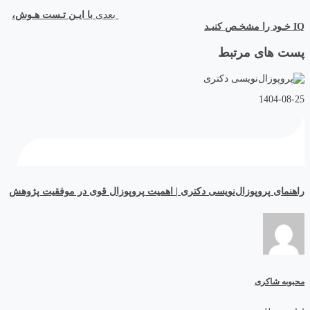
بعدی
با ایـن تـست هـوش،
IQ خـود را مشخـص کنیـد
پست های مرتبط
1404-08-25
راهنمای پروپوزال‌نویسی دکتری | اهمیت پروپوزال قوی در موفقیت پژوهش
محبوبه شاکری