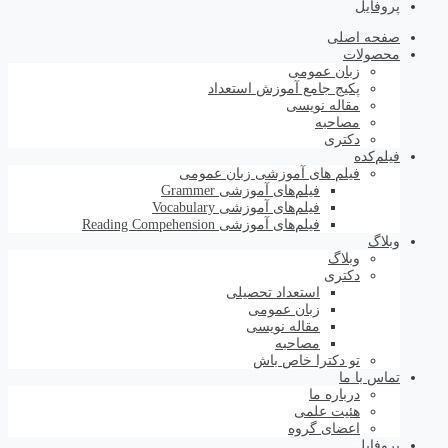
پروفایل
صفحه اصلی
محصولات
زبان عمومی
پکیج جامع آموزش استعداد
مقاله نویسی
مصاحبه
دکتری
فیلم‌کده
فیلم های آموزشی زبان عمومی
فیلم‌های آموزشی Grammer
فیلم‌های آموزشی Vocabulary
فیلم‌های آموزشی Reading Compehension
وبلاگ
وبلاگ
دکتری
استعداد تحصیلی
زبان عمومی
مقاله نویسی
مصاحبه
تو دکترا خاص باش
تماس با ما
درباره ما
هئیت علمی
اعضای گروه
پروفایل