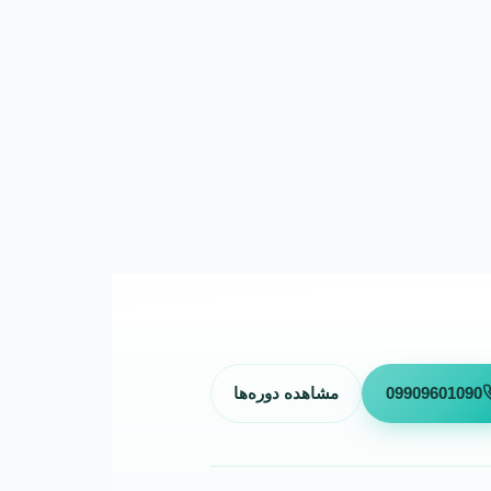
09909601090
مشاهده دوره‌ها