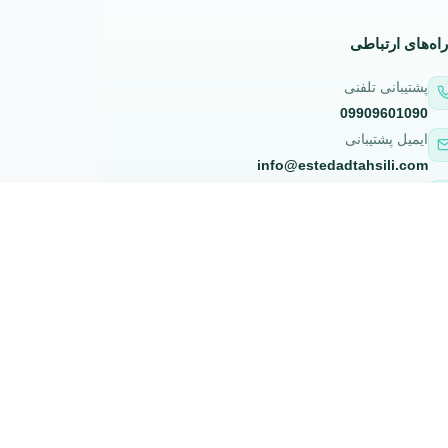
راه‌های ارتباطی
پشتیبانی تلفنی
09909601090
ایمیل پشتیبانی
info@estedadtahsili.com
پاسخگویی آنلاین
شنبه تا پنجشنبه، ۹ تا ۲۱