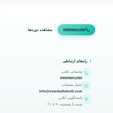
09909601090
مشاهده دوره‌ها
راه‌های ارتباطی
پشتیبانی تلفنی
09909601090
ایمیل پشتیبانی
info@estedadtahsili.com
پاسخگویی آنلاین
شنبه تا پنجشنبه، ۹ تا ۲۱