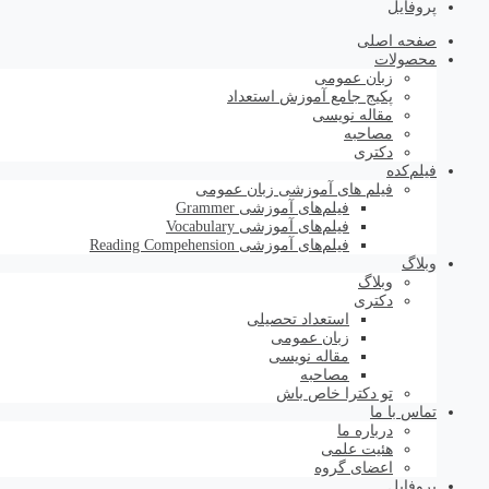
پروفایل
صفحه اصلی
محصولات
زبان عمومی
پکیج جامع آموزش استعداد
مقاله نویسی
مصاحبه
دکتری
فیلم‌کده
فیلم های آموزشی زبان عمومی
فیلم‌های آموزشی Grammer
فیلم‌های آموزشی Vocabulary
فیلم‌های آموزشی Reading Compehension
وبلاگ
وبلاگ
دکتری
استعداد تحصیلی
زبان عمومی
مقاله نویسی
مصاحبه
تو دکترا خاص باش
تماس با ما
درباره ما
هئیت علمی
اعضای گروه
پروفایل