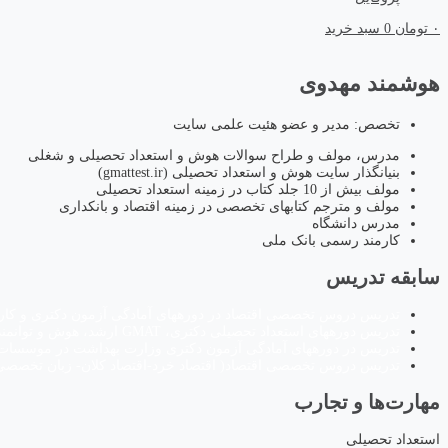
۰
تومان
0
سبد خرید
هوشمند مهدوی
تخصص: مدیر و عضو هئیت علمی سایت
مدرس، مولف و طراح سوالات هوش و استعداد تحصیلی و شغلی
بنیانگذار سایت هوش و استعداد تحصیلی (gmattest.ir)
مولف بیش از 10 جلد کتاب در زمینه استعداد تحصیلی
مولف و مترجم کتابهای تخصصی در زمینه اقتصاد و بانکداری
مدرس دانشگاه
کارمند رسمی بانک ملی
سابقه تدریس
تدریس دروس تخصصی اقتصاد در دوره­های آمادگی آزمون دکتری و کا
تدریس دوره­های استعداد تحصیلی دکتری، GMAT ارشد، هوش و توانمندی­های ذهنی آزمون­های استخدامی در موسسات آموزش عالی
تدریس در دوره­های آمادگی آزمون دکتری وزارت بهداشت در موسسا
تدریس دروس تخصصی اقتصاد( اقتصاد خرد-اقتصاد کلان- زبان تخصصی اق
مهارت‌ها و تجارب
استعداد تحصیلی