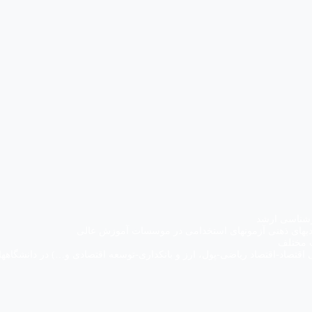
رشناسی ارشد
ت مختلف
تصاد-اقتصاد ریاضی-پول، ارز و بانکداری-توسعه اقتصادی و…) در دانشگاه­ها