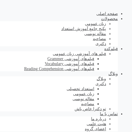
صفحه اصلی
محصولات
زبان عمومی
پکیج جامع آموزش استعداد
مقاله نویسی
مصاحبه
دکتری
فیلم‌کده
فیلم های آموزشی زبان عمومی
فیلم‌های آموزشی Grammer
فیلم‌های آموزشی Vocabulary
فیلم‌های آموزشی Reading Compehension
وبلاگ
وبلاگ
دکتری
استعداد تحصیلی
زبان عمومی
مقاله نویسی
مصاحبه
تو دکترا خاص باش
تماس با ما
درباره ما
هئیت علمی
اعضای گروه