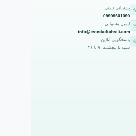
پشتیبانی تلفنی
09909601090
ایمیل پشتیبانی
info@estedadtahsili.com
پاسخگویی آنلاین
شنبه تا پنجشنبه، ۹ تا ۲۱