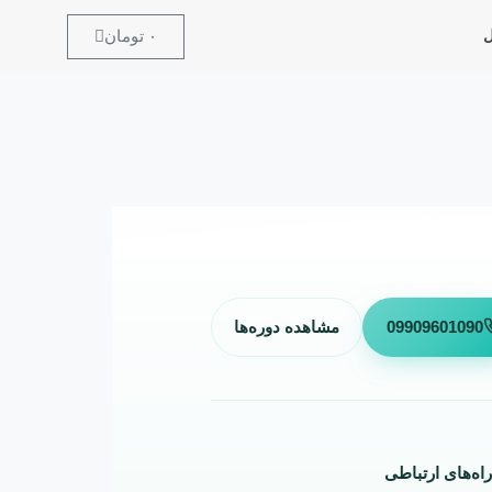
۰
تومان
ل
09909601090
مشاهده دوره‌ها
راه‌های ارتباطی